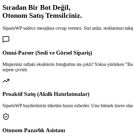
Sıradan Bir Bot Değil,
Otonom Satış Temsilciniz.
SiparisWP sadece mesajlara cevap vermez. Sizi anlar, stoklarınızı takip e
Omni-Parser (Sesli ve Görsel Sipariş)
Müşteriniz raftaki eksiklerin fotoğrafını mı çekti? Yoksa yürürken "Ban
sepete çevirir.
Proaktif Satış (Akıllı Hatırlatmalar)
SiparisWP bayilerinizin tüketim hızını ezberler. Unu bitmek üzere ola
Otonom Pazarlık Asistanı