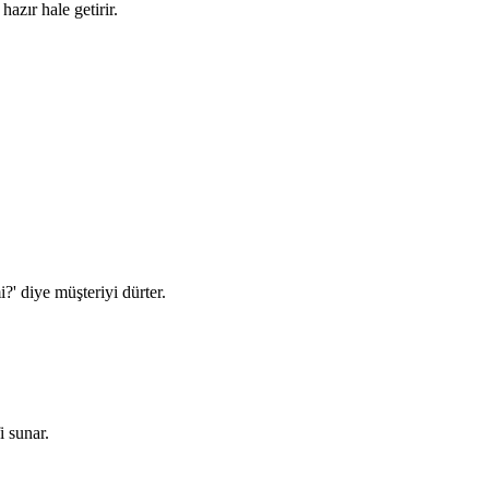
azır hale getirir.
i?' diye müşteriyi dürter.
i sunar.