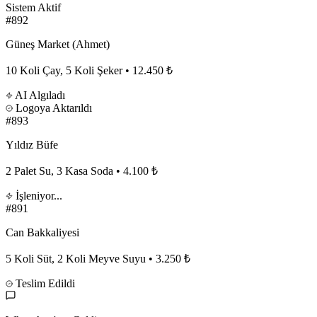
Sistem Aktif
#892
Güneş Market (Ahmet)
10 Koli Çay, 5 Koli Şeker • 12.450 ₺
AI Algıladı
Logoya Aktarıldı
#893
Yıldız Büfe
2 Palet Su, 3 Kasa Soda • 4.100 ₺
İşleniyor...
#891
Can Bakkaliyesi
5 Koli Süt, 2 Koli Meyve Suyu • 3.250 ₺
Teslim Edildi