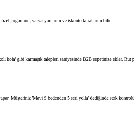
l jargonunu, varyasyonlarını ve iskonto kurallarını bilir.
2 koli kola' gibi karmaşık talepleri saniyesinde B2B sepetinize ekler. Rut 
par. Müşteriniz 'Mavi S bedenden 5 seri yolla' dediğinde stok kontrolü