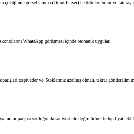
ı çektiğinde görsel tanıma (Omni-Parser) ile ürünleri bulur ve faturaya h
i iskontolarını WhatsApp görüşmesi içinde otomatik uygular.
iparişleri tespit eder ve 'Stoklarınız azalmış olmalı, tekrar gönderelim m
ya motor parçası sorduğunda saniyesinde doğru ürünü bulup fiyat teklif