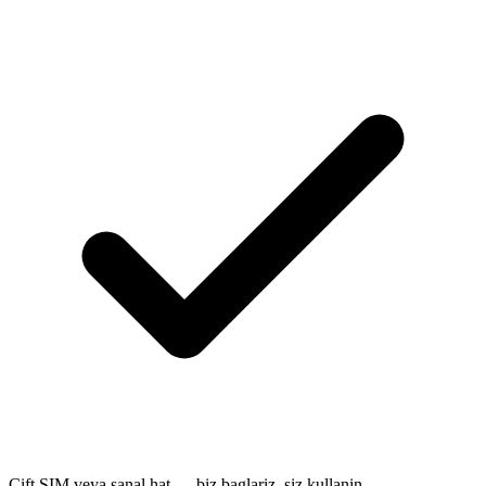
Cift SIM veya sanal hat — biz baglariz, siz kullanin