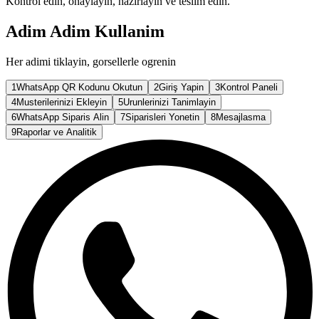
Kontrol edin, onaylayin, hazirlayin ve teslim edin.
Adim Adim Kullanim
Her adimi tiklayin, gorsellerle ogrenin
1
WhatsApp QR Kodunu Okutun
2
Giriş Yapin
3
Kontrol Paneli
4
Musterilerinizi Ekleyin
5
Urunlerinizi Tanimlayin
6
WhatsApp Siparis Alin
7
Siparisleri Yonetin
8
Mesajlasma
9
Raporlar ve Analitik