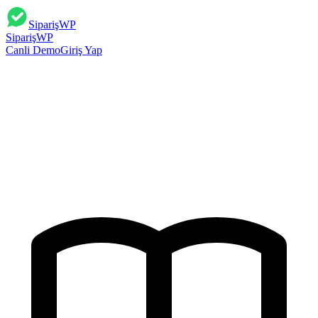
Sipariş
WP
Sipariş
WP
Canli Demo
Giriş Yap